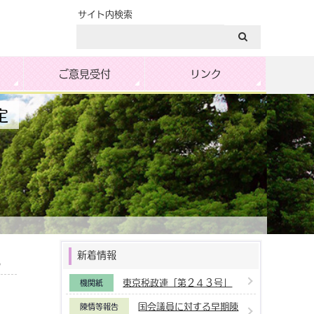
サイト内検索
ご意見受付
リンク
定
新着情報
6
東京税政連「第２４３号」
機関紙
国会議員に対する早期陳
陳情等報告