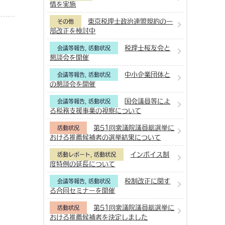
情を実施
東京税理士政治連盟規約の一
その他
部改正を検討中
税理士桜友会と
会議等報告
,
活動状況
懇談会を開催
中小企業団体と
会議等報告
,
活動状況
の懇談会を開催
国会議員等によ
会議等報告
,
活動状況
る税務支援事業の視察について
第51回衆議院議員総選挙に
活動状況
おける推薦候補者の選挙結果について
インボイス制
活動レポート
,
活動状況
度特例の延長について
税制改正に関す
会議等報告
,
活動状況
る合同セミナーを開催
第51回衆議院議員総選挙に
活動状況
おける推薦候補者を決定しました