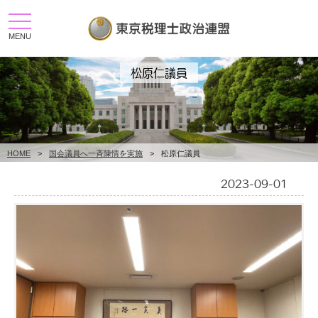
toggle
navigation
MENU
松原仁議員
HOME
>
国会議員へ一斉陳情を実施
>
松原仁議員
2023-09-01