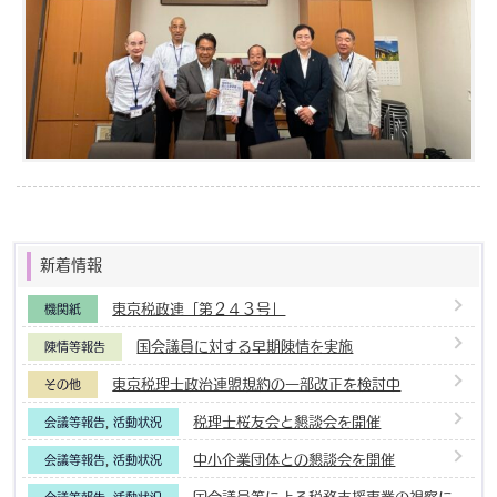
新着情報
東京税政連「第２４３号」
機関紙
国会議員に対する早期陳情を実施
陳情等報告
東京税理士政治連盟規約の一部改正を検討中
その他
税理士桜友会と懇談会を開催
会議等報告
,
活動状況
中小企業団体との懇談会を開催
会議等報告
,
活動状況
国会議員等による税務支援事業の視察に