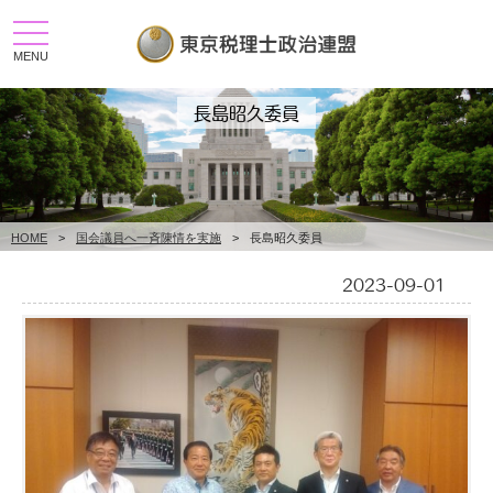
toggle
navigation
MENU
長島昭久委員
HOME
>
国会議員へ一斉陳情を実施
>
長島昭久委員
2023-09-01