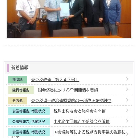
新着情報
東京税政連「第２４３号」
機関紙
国会議員に対する早期陳情を実施
陳情等報告
東京税理士政治連盟規約の一部改正を検討中
その他
税理士桜友会と懇談会を開催
会議等報告
,
活動状況
中小企業団体との懇談会を開催
会議等報告
,
活動状況
国会議員等による税務支援事業の視察に
会議等報告
,
活動状況
ついて