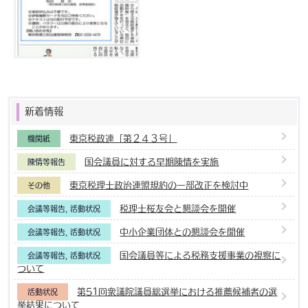
新着情報
東京税政連「第２４３号」
機関紙
国会議員に対する早期陳情を実施
陳情等報告
東京税理士政治連盟規約の一部改正を検討中
その他
税理士桜友会と懇談会を開催
会議等報告
,
活動状況
中小企業団体との懇談会を開催
会議等報告
,
活動状況
国会議員等による税務支援事業の視察に
会議等報告
,
活動状況
ついて
第51回衆議院議員総選挙における推薦候補者の選
活動状況
挙結果について