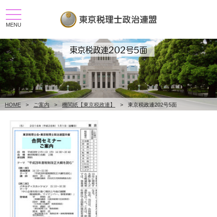
toggle
navigation
MENU
東京税政連202号5面
HOME
>
ご案内
>
機関紙【東京税政連】
>
東京税政連202号5面