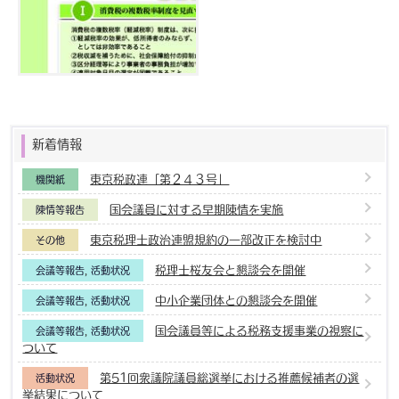
新着情報
東京税政連「第２４３号」
機関紙
国会議員に対する早期陳情を実施
陳情等報告
東京税理士政治連盟規約の一部改正を検討中
その他
税理士桜友会と懇談会を開催
会議等報告
,
活動状況
中小企業団体との懇談会を開催
会議等報告
,
活動状況
国会議員等による税務支援事業の視察に
会議等報告
,
活動状況
ついて
第51回衆議院議員総選挙における推薦候補者の選
活動状況
挙結果について