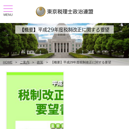
toggle
navigation
MENU
【概要】平成29年度税制改正に関する要望
HOME
>
ご案内
>
政策
>
【概要】平成29年度税制改正に関する要望