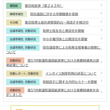
東京税政連「第２４３号」
機関紙
国会議員に対する早期陳情を実施
陳情等報告
東京税理士政治連盟規約の一部改正を検討中
その他
税理士桜友会と懇談会を開催
会議等報告
,
活動状況
中小企業団体との懇談会を開催
会議等報告
,
活動状況
国会議員等による税務支援事業の視察に
会議等報告
,
活動状況
ついて
第51回衆議院議員総選挙における推薦候補者の選
活動状況
挙結果について
インボイス制度特例の延長について
活動レポート
,
活動状況
税制改正に関する合同セミナーを開催
会議等報告
,
活動状況
第51回衆議院議員総選挙における推薦候補者を決
活動状況
定しました